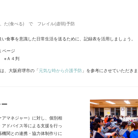
)、た(食べる) で フレイル(虚弱)予防
い食事を意識した日常生活を送るために、記録表を活用しましょう。
１ページ
※Ａ４判
葉は、大阪府堺市の「
元気な時から介護予防
」を参考にさせていただきま
ャー
アマネジャー）に対し、個別相
・アドバイス等による支援を行っ
係機関との連携・協力体制作りに