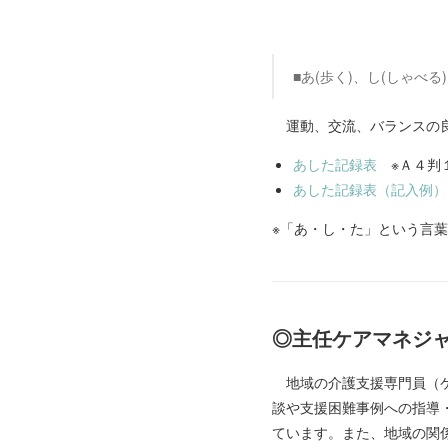
■あ(歩く)、し(しゃべる
運動、交流、バランスの良
あした記録表
※Ａ４判
あした記録表（記入例）
※「あ・し・た」という言
◎主任ケアマネジ
地域の介護支援専門員（ケ
談や支援困難事例への指導
ています。また、地域の関