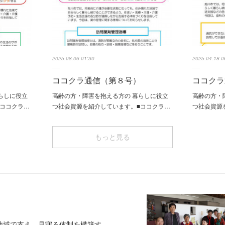
2025.08.06 01:30
2025.04.18 0
ココクラ通信（第８号）
ココクラ
らしに役立
高齢の方・障害を抱える方の 暮らしに役立
高齢の方・
■ココクラ…
つ社会資源を紹介しています。■ココクラ…
つ社会資源
もっと見る
域で支え、見守る体制を構築す