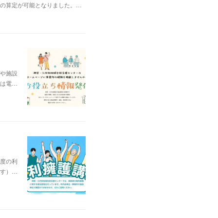
算の算定が可能となりました。…
や施設
は電…
度の利
す）…