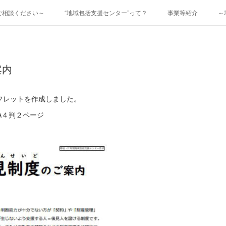
ご相談ください～
“地域包括支援センター”って？
事業等紹介
～
案内
フレットを作成しました。
A４判２ページ