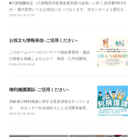
■介護報酬改定（介護職員等処遇改善加算の追加）に伴う 請求書R8.6月
分～ 書式変更いつもお世話になっております。当センターより委託を…
2026.06.18 01:00
お役立ち情報発信~ご活用ください~
このホームページのコーナーで福祉事業所・施設
の情報を掲載しませんか？ 神居・江丹別圏域…
2026.05.08 05:00
権利擁護講話~ご活用ください~
高齢者の権利擁護に関する普及啓発を行っていま
す。 当センター社会福祉士による消費者被害…
2026.05.08 04:52