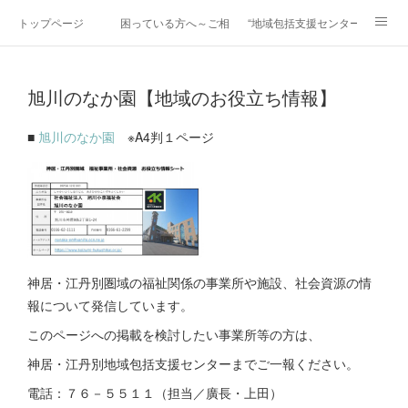
トップページ
困っている方へ～ご相談ください～
“地域包括支援センター”って？
事業等紹介
～地域のお役立ち情報～
各種書式等
旭川のなか園【地域のお役立ち情報】
■
旭川のなか園
※A4判１ページ
神居・江丹別圏域の福祉関係の事業所や施設、社会資源の情
報について発信しています。
このページへの掲載を検討したい事業所等の方は、
神居・江丹別地域包括支援センターまでご一報ください。
電話：７６－５５１１（担当／廣長・上田）