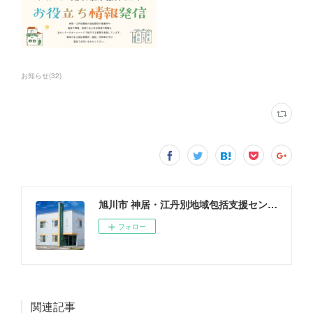
お知らせ
(
32
)
旭川市 神居・江丹別地域包括支援センター
フォロー
関連記事